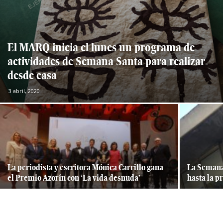
El MARQ inicia el lunes un programa de
actividades de Semana Santa para realizar
desde casa
3 abril, 2020
La periodista y escritora Mónica Carrillo gana
La Semana
el Premio Azorín con ‘La vida desnuda’
hasta la 