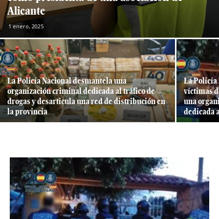
Alicante
1 enero, 2025
La Policía Nacional desmantela una
La Policía
organización criminal dedicada al tráfico de
víctimas d
drogas y desarticula una red de distribución en
una organi
la provincia
dedicada a