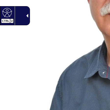
CTRL
U