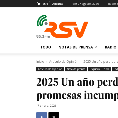
C
25.6
Vie 07 agosto, 2026
Radio 
Alicante
Radio
San
Vicente
TODO
NOTAS DE PRENSA
RADIO 
Inicio
Artículo de Opinión
2025 Un año perdido e
Artículo de Opinión
Nota de prensa
Esquerra Unida
Po
2025 Un año perd
promesas incump
7 enero, 2026