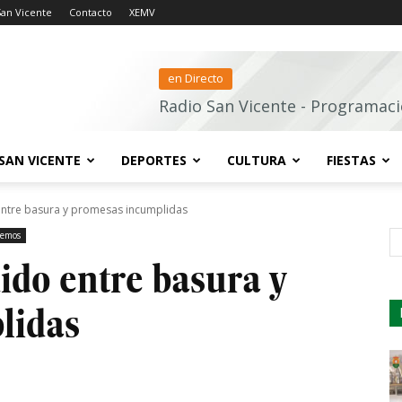
San Vicente
Contacto
XEMV
en Directo
Radio San Vicente - Programaci
SAN VICENTE
DEPORTES
CULTURA
FIESTAS
ntre basura y promesas incumplidas
demos
s
ido entre basura y
lidas