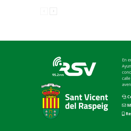
En e
Ayun
cono
call
aven
C
M
Re