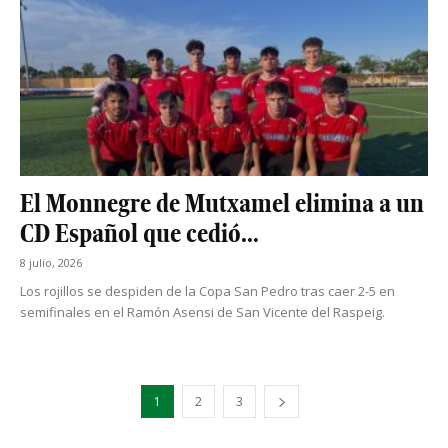
El Monnegre de Mutxamel elimina a un
CD Español que cedió...
8 julio, 2026
Los rojillos se despiden de la Copa San Pedro tras caer 2-5 en
semifinales en el Ramón Asensi de San Vicente del Raspeig.
1
2
3