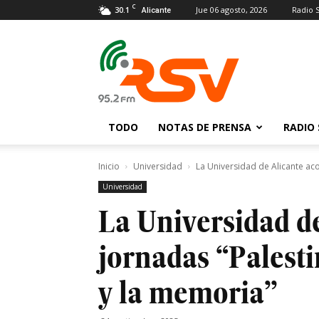
C
30.1
Jue 06 agosto, 2026
Radio 
Alicante
Radio
San
Vicente
TODO
NOTAS DE PRENSA
RADIO 
Inicio
Universidad
La Universidad de Alicante acoge
Universidad
La Universidad de
jornadas “Palestin
y la memoria”