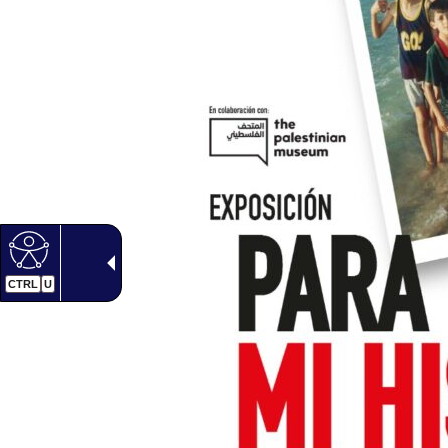
CTRL
U