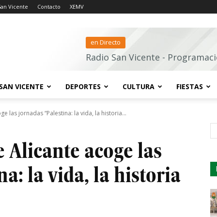
San Vicente
Contacto
XEMV
en Directo
Radio San Vicente - Programaci
SAN VICENTE
DEPORTES
CULTURA
FIESTAS
 las jornadas “Palestina: la vida, la historia...
s
 Alicante acoge las
a: la vida, la historia