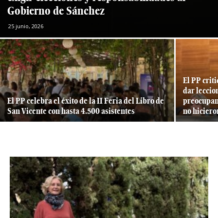
Gobierno de Sánchez
25 junio, 2026
El PP crit
dar leccio
El PP celebra el éxito de la II Feria del Libro de
preocupant
San Vicente con hasta 4.500 asistentes
no hicieron