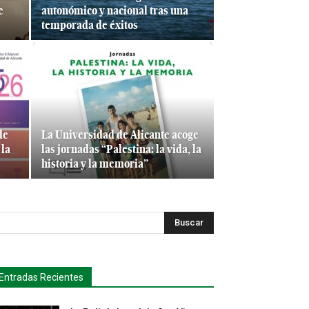
e
autonómico y nacional tras una
temporada de éxitos
de
La Universidad de Alicante acoge
 la
las jornadas “Palestina: la vida, la
historia y la memoria”
Buscar
Entradas Recientes