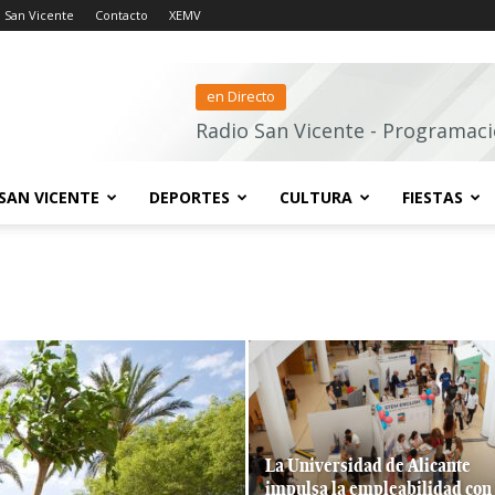
 San Vicente
Contacto
XEMV
en Directo
Radio San Vicente - Programaci
SAN VICENTE
DEPORTES
CULTURA
FIESTAS
La Universidad de Alicante
impulsa la empleabilidad con