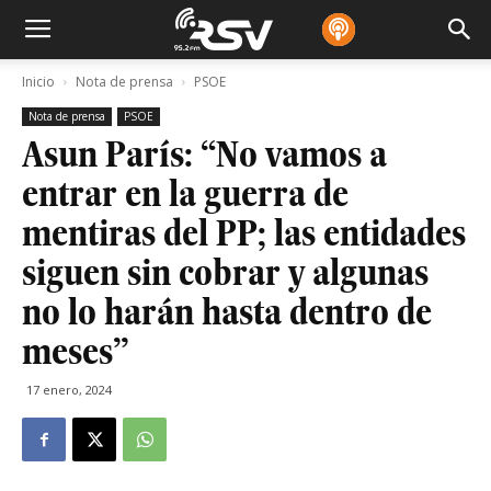
Inicio
Nota de prensa
PSOE
Nota de prensa
PSOE
Asun París: “No vamos a
entrar en la guerra de
mentiras del PP; las entidades
siguen sin cobrar y algunas
no lo harán hasta dentro de
meses”
17 enero, 2024