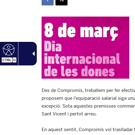
CTRL
U
Des de Compromís, treballem per fer efective
proposem que l’equiparació salarial siga un
excepció. Sota aquestes premisses commemo
Sant Vicent i pertot arreu.
En aquest sentit, Compromís vol traslladar