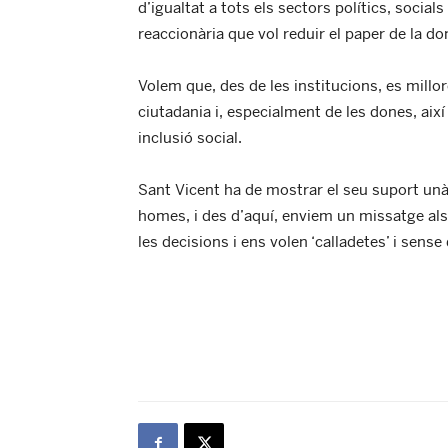
d’igualtat a tots els sectors polítics, social
reaccionària que vol reduir el paper de la do
Volem que, des de les institucions, es millor
ciutadania i, especialment de les dones, aix
inclusió social.
Sant Vicent ha de mostrar el seu suport unàni
homes, i des d’aquí, enviem un missatge als 
les decisions i ens volen ‘calladetes’ i sens