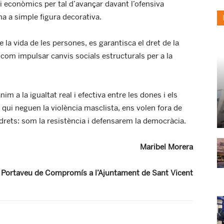
s i econòmics per tal d’avançar davant l’ofensiva
na a simple figura decorativa.
e la vida de les persones, es garantisca el dret de la
í com impulsar canvis socials estructurals per a la
m a la igualtat real i efectiva entre les dones i els
qui neguen la violència masclista, ens volen fora de
e drets: som la resistència i defensarem la democràcia.
Maribel Morera
Portaveu de Compromís a l’Ajuntament de Sant Vicent