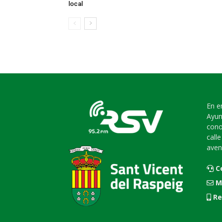
local
En e
Ayun
cono
call
aven
C
M
Re