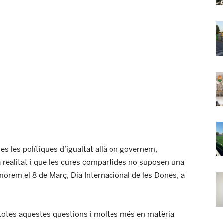
s les polítiques d’igualtat allà on governem,
a realitat i que les cures compartides no suposen una
rem el 8 de Març, Dia Internacional de les Dones, a
 totes aquestes qüestions i moltes més en matèria