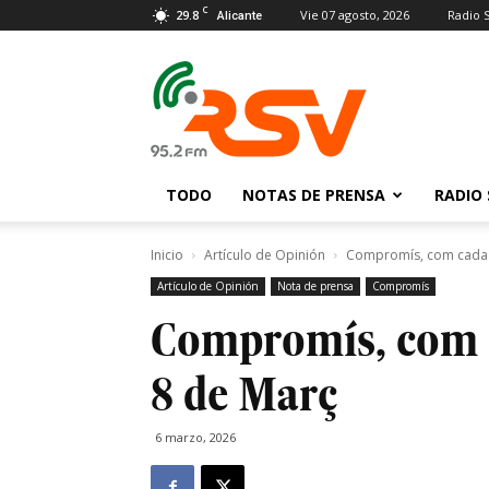
C
29.8
Vie 07 agosto, 2026
Radio 
Alicante
Radio
San
Vicente
TODO
NOTAS DE PRENSA
RADIO 
Inicio
Artículo de Opinión
Compromís, com cada di
Artículo de Opinión
Nota de prensa
Compromís
Compromís, com c
8 de Març
6 marzo, 2026