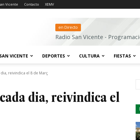
San Vicente
Contacto
XEMV
en Directo
Radio San Vicente - Programaci
SAN VICENTE
DEPORTES
CULTURA
FIESTAS
a, reivindica el 8 de Març
s
ada dia, reivindica el