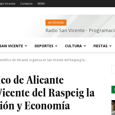
San Vicente
Contacto
XEMV
en Directo
Radio San Vicente - Programaci
SAN VICENTE
DEPORTES
CULTURA
FIESTAS
ientífico de Alicante organiza en San Vicente del Raspeig la...
s
ico de Alicante
icente del Raspeig la
ción y Economía