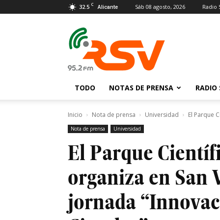
C
32.5
Sáb 08 agosto, 2026
Radio 
Alicante
Radio
San
Vicente
TODO
NOTAS DE PRENSA
RADIO 
Inicio
Nota de prensa
Universidad
El Parque C
Nota de prensa
Universidad
El Parque Científ
organiza en San V
jornada “Innova