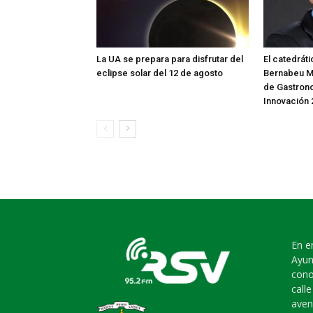
La UA se prepara para disfrutar del
El catedrát
eclipse solar del 12 de agosto
Bernabeu M
de Gastrono
Innovación 
En e
Ayun
cono
call
aven