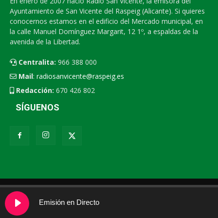
En enero de 2007 nació Radio San Vicente, la emisora del
Ayuntamiento de San Vicente del Raspeig (Alicante). Si quieres
conocernos estamos en el edificio del Mercado municipal, en
la calle Manuel Domínguez Margarit, 12 1º, a espaldas de la
avenida de la Libertad.
Centralita:
966 388 000
Mail
:
radiosanvicente@raspeig.es
Redacción:
670 426 802
SÍGUENOS
Radio San Vicente
Contacto
XEMV
Emisión en Directo
© 2026 - Radio San Vicente
|
Política de cookies