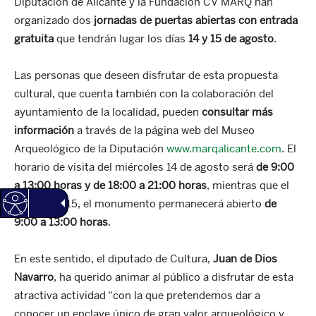
Diputación de Alicante y la Fundación CV MARQ han
organizado dos
jornadas de puertas abiertas
con entrada
gratuita
que tendrán lugar los días
14 y 15 de agosto
.
Las personas que deseen disfrutar de esta propuesta
cultural, que cuenta también con la colaboración del
ayuntamiento de la localidad, pueden
consultar más
información
a través de la página web del Museo
Arqueológico de la Diputación
www.marqalicante.com
. El
horario de visita del miércoles 14 de agosto será
de 9:00
a 13:00 horas y de 18:00 a 21:00 horas
, mientras que el
jueves día 15, el monumento permanecerá abierto
de
9:00 a 13:00 horas
.
En este sentido, el diputado de Cultura,
Juan de Dios
Navarro
, ha querido animar al público a disfrutar de esta
atractiva actividad “con la que pretendemos dar a
conocer un enclave único de gran valor arqueológico y,