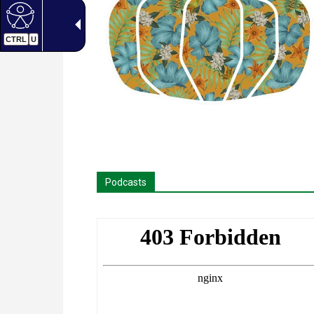
CTRL
U
Podcasts