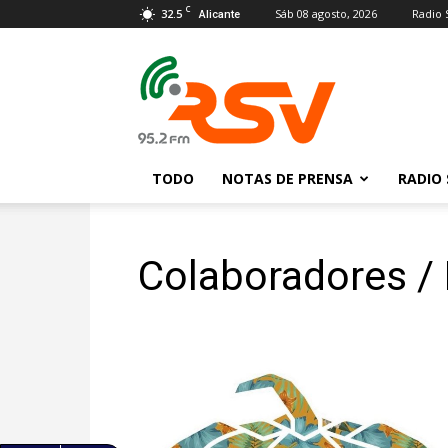
C
32.5
Sáb 08 agosto, 2026
Radio 
Alicante
Radio
San
Vicente
TODO
NOTAS DE PRENSA
RADIO 
Colaboradores /