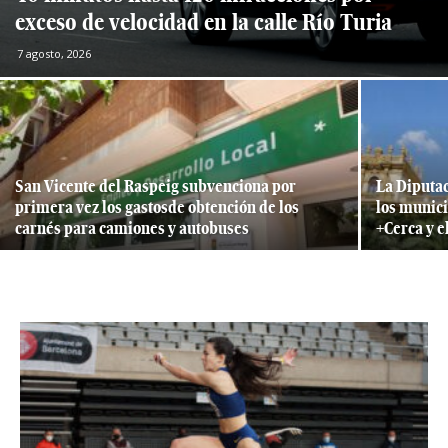
exceso de velocidad en la calle Río Turia
7 agosto, 2026
San Vicente del Raspeig subvenciona por
La Diputac
primera vez los gastosde obtención de los
los munici
carnés para camiones y autobuses
+Cerca y 