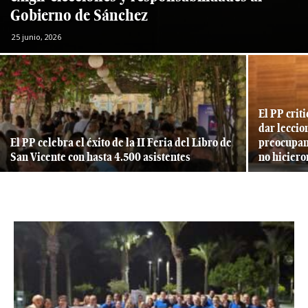
Gobierno de Sánchez
25 junio, 2026
El PP crit
dar leccio
El PP celebra el éxito de la II Feria del Libro de
preocupant
San Vicente con hasta 4.500 asistentes
no hicieron