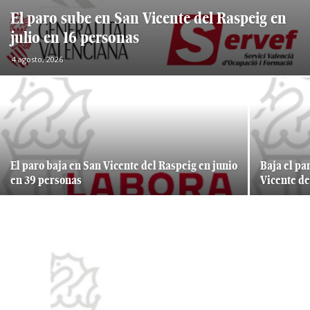
El paro sube en San Vicente del Raspeig en
julio en 16 personas
4 agosto, 2026
El paro baja en San Vicente del Raspeig en junio
Baja el pa
en 39 personas
Vicente de