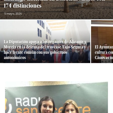
174 distinciones
5 mayo, 2026
La Diputación apoya a los regantes de Alicante y
Murcia en la defensa del trasvase Tajo-Segura y
El Ayunta
hace frente común con sus gobiernos
cultura c
autonómicos
Cánovas m