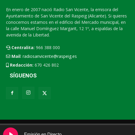
En enero de 2007 nació Radio San Vicente, la emisora del
Ayuntamiento de San Vicente del Raspeig (Alicante). Si quieres
conocernos estamos en el edificio del Mercado municipal, en
la calle Manuel Domínguez Margarit, 12 1º, a espaldas de la
avenida de la Libertad.
Centralita:
966 388 000
Mail
:
radiosanvicente@raspeig.es
Redacción:
670 426 802
SÍGUENOS
Radio San Vicente
Contacto
XEMV
Emisión en Directo