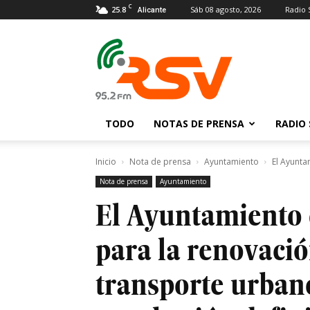
C
25.8
Sáb 08 agosto, 2026
Radio 
Alicante
Radio
San
Vicente
TODO
NOTAS DE PRENSA
RADIO 
Inicio
Nota de prensa
Ayuntamiento
El Ayunta
Nota de prensa
Ayuntamiento
El Ayuntamiento 
para la renovació
transporte urban