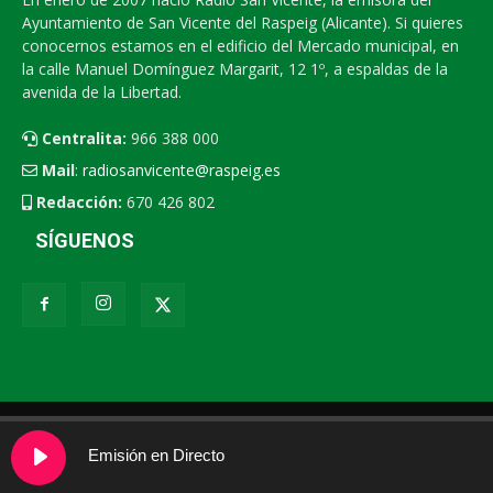
Ayuntamiento de San Vicente del Raspeig (Alicante). Si quieres
conocernos estamos en el edificio del Mercado municipal, en
la calle Manuel Domínguez Margarit, 12 1º, a espaldas de la
avenida de la Libertad.
Centralita:
966 388 000
Mail
:
radiosanvicente@raspeig.es
Redacción:
670 426 802
SÍGUENOS
Radio San Vicente
Contacto
XEMV
Emisión en Directo
© 2026 - Radio San Vicente
|
Política de cookies