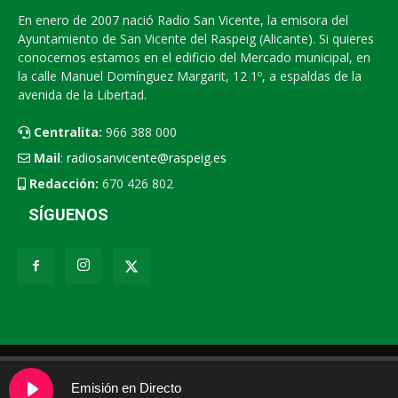
En enero de 2007 nació Radio San Vicente, la emisora del
Ayuntamiento de San Vicente del Raspeig (Alicante). Si quieres
conocernos estamos en el edificio del Mercado municipal, en
la calle Manuel Domínguez Margarit, 12 1º, a espaldas de la
avenida de la Libertad.
Centralita:
966 388 000
Mail
:
radiosanvicente@raspeig.es
Redacción:
670 426 802
SÍGUENOS
Radio San Vicente
Contacto
XEMV
Emisión en Directo
© 2026 - Radio San Vicente
|
Política de cookies