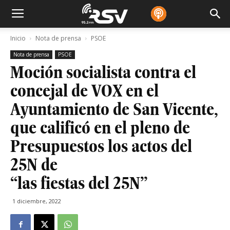
Inicio
Nota de prensa
PSOE
Nota de prensa
PSOE
Moción socialista contra el
concejal de VOX en el
Ayuntamiento de San Vicente,
que calificó en el pleno de
Presupuestos los actos del
25N de
“las fiestas del 25N”
1 diciembre, 2022