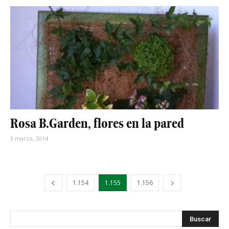
Rosa B.Garden, flores en la pared
3 marzo, 2014
1.154
1.155
1.156
s
Busca