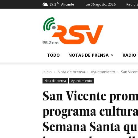
C
27.3
Jue 06 agosto, 2026
Radio 
Alicante
Radio
San
Vicente
TODO
NOTAS DE PRENSA
RADIO 
Inicio
Nota de prensa
Ayuntamiento
San Vicen
Nota de prensa
Ayuntamiento
San Vicente pro
programa cultura
Semana Santa que