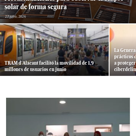
solar de forma segura
27 julio, 2026
La Genera
prácticos 
TRAM d´Alacant facilitó la movilidad de 1,9
a proteger
millones de usuarios en junio
ciberdeli