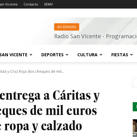
San Vicente
Contacto
XEMV
en Directo
Radio San Vicente - Programaci
SAN VICENTE
DEPORTES
CULTURA
FIESTAS
itas y Cruz Roja dos cheques de mil...
s
ntrega a Cáritas y
eques de mil euros
e ropa y calzado