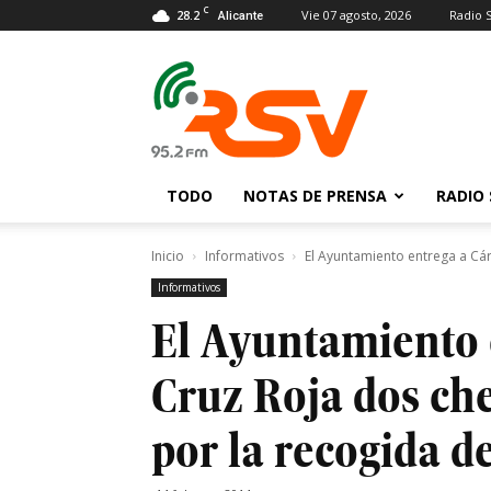
C
28.2
Vie 07 agosto, 2026
Radio 
Alicante
Radio
San
Vicente
TODO
NOTAS DE PRENSA
RADIO 
Inicio
Informativos
El Ayuntamiento entrega a Cár
Informativos
El Ayuntamiento e
Cruz Roja dos ch
por la recogida d