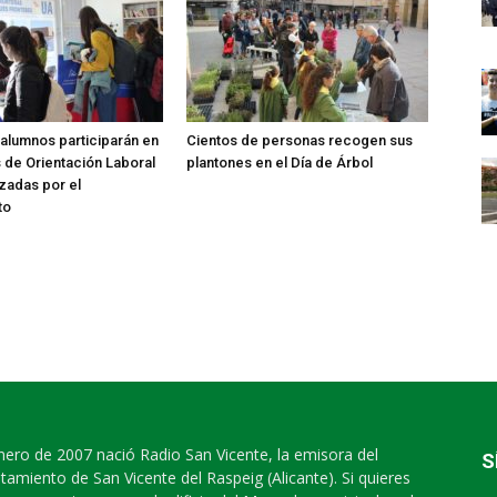
alumnos participarán en
Cientos de personas recogen sus
s de Orientación Laboral
plantones en el Día de Árbol
zadas por el
to
nero de 2007 nació Radio San Vicente, la emisora del
S
tamiento de San Vicente del Raspeig (Alicante). Si quieres