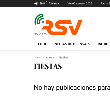
C
29.8
Vie 07 agosto, 2026
Radio 
Alicante
Radio
San
Vicente
TODO
NOTAS DE PRENSA
RADIO 
Inicio
Áreas
Fiestas
FIESTAS
No hay publicaciones par