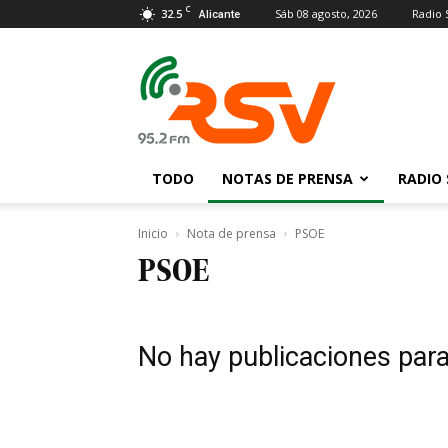
C
32.5
Sáb 08 agosto, 2026
Radio 
Alicante
Radio
San
Vicente
TODO
NOTAS DE PRENSA
RADIO 
Inicio
Nota de prensa
PSOE
PSOE
No hay publicaciones par