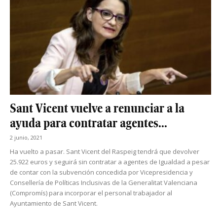
Sant Vicent vuelve a renunciar a la
ayuda para contratar agentes...
2 junio, 2021
Ha vuelto a pasar. Sant Vicent del Raspeig tendrá que devolver
25.922 euros y seguirá sin contratar a agentes de Igualdad a pesar
de contar con la subvención concedida por Vicepresidencia y
Consellería de Políticas Inclusivas de la Generalitat Valenciana
(Compromís) para incorporar el personal trabajador al
Ayuntamiento de Sant Vicent.