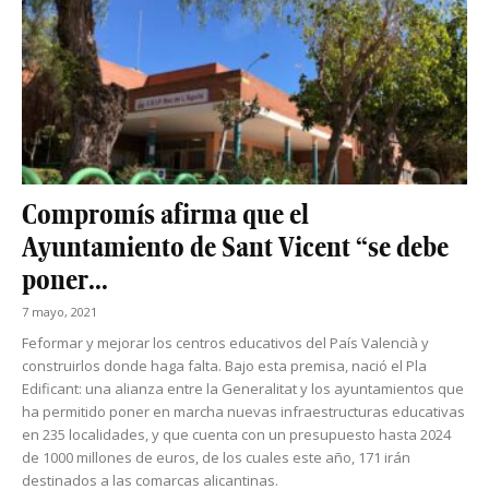
Compromís afirma que el
Ayuntamiento de Sant Vicent “se debe
poner...
7 mayo, 2021
Feformar y mejorar los centros educativos del País Valencià y
construirlos donde haga falta. Bajo esta premisa, nació el Pla
Edificant: una alianza entre la Generalitat y los ayuntamientos que
ha permitido poner en marcha nuevas infraestructuras educativas
en 235 localidades, y que cuenta con un presupuesto hasta 2024
de 1000 millones de euros, de los cuales este año, 171 irán
destinados a las comarcas alicantinas.