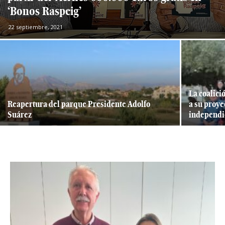
‘Bonos Raspeig’
22 septiembre, 2021
La coalic
Reapertura del parque Presidente Adolfo
a su proye
Suárez
independi