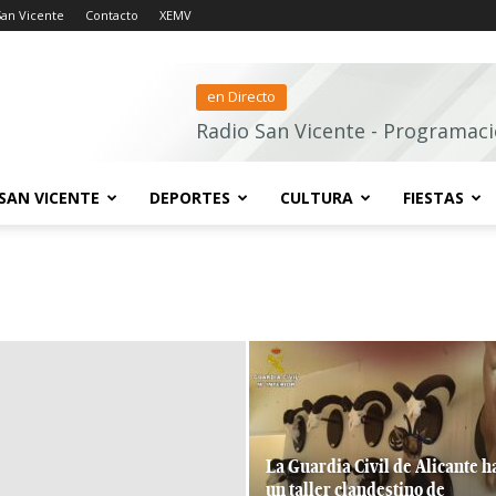
San Vicente
Contacto
XEMV
en Directo
Radio San Vicente - Programaci
SAN VICENTE
DEPORTES
CULTURA
FIESTAS
La Guardia Civil de Alicante h
un taller clandestino de