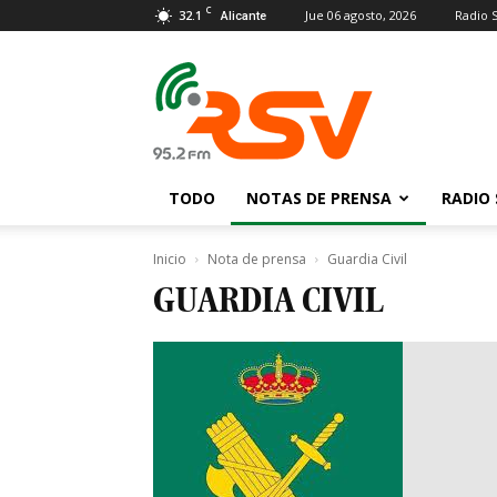
C
32.1
Jue 06 agosto, 2026
Radio 
Alicante
Radio
San
Vicente
TODO
NOTAS DE PRENSA
RADIO 
Inicio
Nota de prensa
Guardia Civil
GUARDIA CIVIL