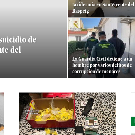
taxidermia en San Vicente del
Raspeig
suicidio de
te del
La Guardia Civil detiene a un
hombre por varios delitos de
corrupción de menores
s