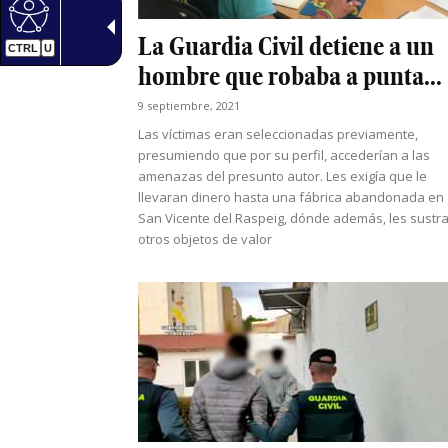
La Guardia Civil detiene a un
CTRL
U
hombre que robaba a punta...
9 septiembre, 2021
Las víctimas eran seleccionadas previamente,
presumiendo que por su perfil, accederían a las
amenazas del presunto autor. Les exigía que le
llevaran dinero hasta una fábrica abandonada en
San Vicente del Raspeig, dónde además, les sustra
otros objetos de valor