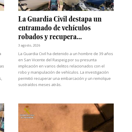
La Guardia Civil destapa un
entramado de vehículos
robados y recupera...
3 agosto, 2026
a
La Guardia Civil ha detenido a un hombre de 39 años
en San Vicente del Raspeig por su presunta
das
implicación en varios delitos relacionados con el
robo y manipulación de vehículos. La investigación
s,
permitió recuperar una embarcación y un remolque
sustraídos meses atrás.